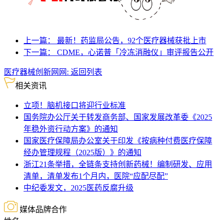
上一篇：
最新！药监局公告，92个医疗器械获批上市
下一篇：
CDME，心诺普「冷冻消融仪」审评报告公开
医疗器械创新网网:
返回列表
相关资讯
立项！脑机接口将迎行业标准
国务院办公厅关于转发商务部、国家发展改革委《2025
年稳外资行动方案》的通知
国家医疗保障局办公室关于印发《按病种付费医疗保障
经办管理规程（2025版）》的通知
浙江21条举措，全链条支持创新药械！编制研发、应用
清单，清单发布1个月内，医院“应配尽配”
中纪委发文，2025医药反腐升级
媒体品牌合作