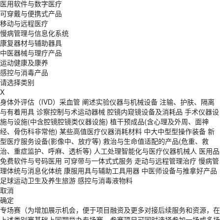
医用软件与数字医疗
可穿戴与便携式产品
移动与远程医疗
慢病管理与信息化系统
康复器材与辅助器具
中医器械与理疗产品
运动健康及康养
感控与消毒产品
请选择类别
X
身体外评估（IVD）采血管
阐述实验仪器与机械设备
注输、护肤、隔离
与有着用具
诊察控制与术运动器械
腔镜内窥镜设备及消耗品
手术仪器设
施与设施(中含腔镜腔镜类仪器设施)
植干预成品(含心理及外周、面神
经、骨伤科非常他)
某些高值医疗仪器消耗材料
中大中型型操作装备
新
型医疗服务设备(影像中、放疗等)
救治与生命值适配的产品(危重、救
治、重症监护、呼麻、透析等)
人工处理智能化与医疗仪器机械人
医用品
免费软件与号码医用
可穿带与一体式式服务
走动与远程管理治疗
慢病管
理体统与消息化体统
康服用具与辅助工具用器
中医师设备与推拿好产品
足球运动卫生及养生旅游
感控与消毒液物料
取消
确定
专场赛（为增加展示机会，便于项目融资及更多对接后续服务和资源，在
上述类别赛基础上同期举办专场赛，参赛项目可同时选择参加一场或多场