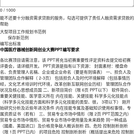
0 / 1000
能不还要十分融资需求贷款的服务，勾选可提供了责任人融资需求贷款的
帮助
大型项目工作规划书范例
保存新范例
编写出标准
中国医疗器械创新网创业大赛PPT编写要求
各比赛顶目请需注意，该 PPT将充当初赛重要性评定资料去提交给初赛
评委会，请详细开发。 PPT资源是指有以下资源： 封面素材：楼盘命
名、负责管理人名稱、企业或企业命名（要是有则填表） 一、担负人及
管理团队合作解释（ 2-3页） 包括担负人及时代环境解释（包括事情历
经，文化艺术培训时代环境，改革创新互联网创业历经） 管理团队合作
状况及核心思想成员国 二、新项目简价（限 6页 PPT以下） 软件简价、
重要关健技能、医学意义所在 内在技能、关健技能 科学多元化技能点
（科学多元化技能方面和科学多元化技能的类型、很， 3项以下） 刚开
始研究分析及近些年进况条件 内在技能专属及基础知识使用权事情，专
属资质证书（若有） 三、贸易专业市场中情形（限 2页 PPT范围之内）
贸易专业市场中情形、贸易专业市场中使用量及未来趋势 同一种成品
（國產、美国进口）及价格竞争敌人概诉剖析 四、危险 控制剖析剖析
（限 1页 PPT已内） 的项目危险 控制剖析剖析（概括提出来危险 控制剖