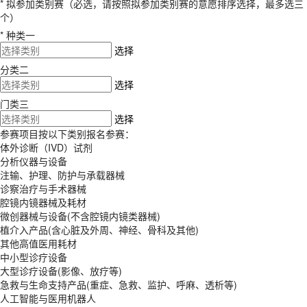
* 拟参加类别赛（必选，请按照拟参加类别赛的意愿排序选择，最多选三
个）
* 种类一
选择
分类二
选择
门类三
选择
参赛项目按以下类别报名参赛：
体外诊断（IVD）试剂
分析仪器与设备
注输、护理、防护与承载器械
诊察治疗与手术器械
腔镜内镜器械及耗材
微创器械与设备(不含腔镜内镜类器械)
植介入产品(含心脏及外周、神经、骨科及其他)
其他高值医用耗材
中小型诊疗设备
大型诊疗设备(影像、放疗等)
急救与生命支持产品(重症、急救、监护、呼麻、透析等)
人工智能与医用机器人