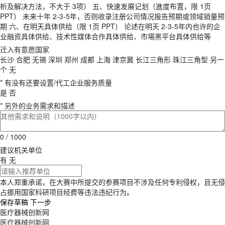
析及解决方法，不大于 3项） 五、快速发展记划（進度布置，限 1页
PPT） 未来十年 2-3-5年，否则收录注册公司情况报告预期或领域销量预
期 六、在明天具体供给（限 1页 PPT） 论述在明天 2-3-5年内也许的企
业融资具体供给、技术性媒体合作具体供给、市場黑平台具体供给等
迁入有意愿国家
长沙
合肥
无锡
深圳
郑州
成都
上海
津京冀
长江三角形
珠江三角型
另一
个
无
* 有没有还要设置/代工企业服务质量
是
否
* 另外的业务需求和描述
0 / 1000
建议机关单位
有
无
本人郑重承诺，在大赛中所提交的参赛项目不涉及任何专利侵权，且无侵
占挪用国家科研项目经费等违法违纪行为。
保存草稿
下一步
医疗器械创新网
医疗器械创新网