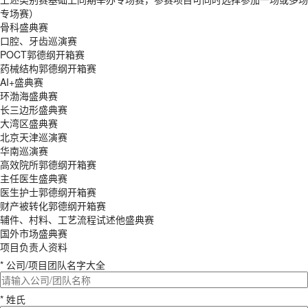
专场赛）
骨科盛典赛
口腔、牙齿巡演赛
POCT郭德纲开箱赛
药械结构郭德纲开箱赛
AI+盛典赛
环渤海盛典赛
长三边形盛典赛
大湾区盛典赛
北京天津巡演赛
华南巡演赛
高效院所郭德纲开箱赛
主任医生盛典赛
医生护士郭德纲开箱赛
财产被转化郭德纲开箱赛
辅件、村料、工艺流程试述他盛典赛
国外市场盛典赛
项目负责人资料
* 公司/项目团队名字大全
* 姓氏