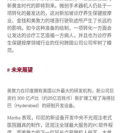
新黄金时代的即将到来。微创手术器机人仍处于一
项转化的最发达的，这对新加坡诊疗养生保键按摩
业、金钱和美敦力的增涨行驶轨迹所产生了长远的
的影响。如今这种准备的绘制，一项转化一方面会
让发达的诊疗工艺造福一方病人，并且也为诊疗养
生保键按摩领域行业的任何跨国公司公司牢树了模
范。
# 未来展望
美敦力在印度拥有美国以外最大的研发机构，新公司巨
资约 300 亿卢比（约25亿百姓币）新扩建工程了海得拉
巴（Hyderabad）的研制开发设备。
Martha 表现，印尼的新设备开发中央不光观注老式
医院器具的制作，还观注全球最大服务的PC软件程
度。而美敦力的下一位延长点是器机人技艺，大单