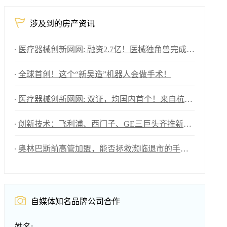
涉及到的房产资讯
医疗器械创新网网: 融资2.7亿！医械独角兽完成D轮
全球首创！这个“新吴造”机器人会做手术！
医疗器械创新网网: 双证，均国内首个！来自杭州的医械创新力量
创新技术：飞利浦、西门子、GE三巨头齐推新，AI技术成焦点！
奥林巴斯前高管加盟，能否拯救濒临退市的手术机器人“独角兽”？
自媒体知名品牌公司合作
姓名: