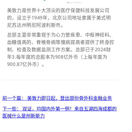
美敦力是世界十大顶尖的医疗保健科技发展公司
的，设立于1949年，北京公司地址隶属于美式明
尼苏达州明尼阿波利斯市。
总部主耍非常重视于为心力管疾患、中枢神经科、
血糖值高的、脊椎骨病等慢病提高者提供了終身控
制、检查及数据监测工作方案。总部已于2024财
年3.每年度的总股本为908亿外币（上每年度为
900.87亿外币）。
前一个篇： 美敦力即日起，登出部份骨外科金融业务
下一些： 双证，均国内外第一例！来自五湖四海成都的
医械什么是创新能力